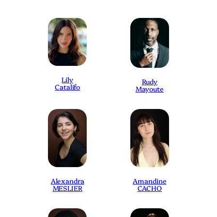
Lily
Rudy
Catalifo
Mayoute
Alexandra
Amandine
MESLIER
CACHO