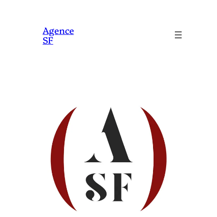
Aller
au
Agence
SF
contenu