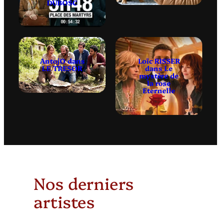
DUBOSC
AntojO dans
Loïc RISSER
LE TRESOR
dans Le
mystère de
la rose
Eternelle
Nos derniers
artistes