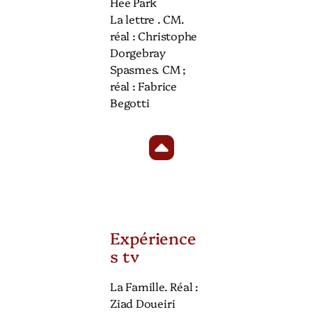
Hee Park
La lettre . CM.
réal : Christophe
Dorgebray
Spasmes. CM ;
réal : Fabrice
Begotti
Expérience
s tv
La Famille. Réal :
Ziad Doueiri