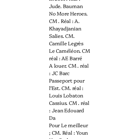
Jude. Bauman
No More Heroes.
CM . Réal : A.
Khayadjanian
Salies. CM.
Camille Legrès
Le Caméléon. CM
réal : AE Barré
A louer. CM . réal
: JC Barc
Passeport pour
l’Est. CM. réal :
Louis Lobaton
Cassius. CM . réal
: Jean Edouard
Da
Pour Le meilleur
; CM. Réal : Youn