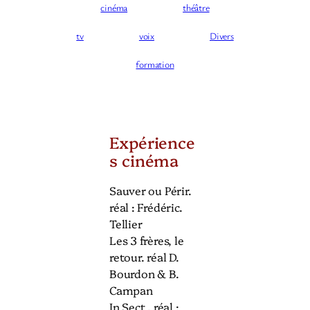
cinéma
théâtre
tv
voix
Divers
formation
Expérience
s cinéma
Sauver ou Périr.
réal : Frédéric.
Tellier
Les 3 frères, le
retour. réal D.
Bourdon & B.
Campan
In Sect . réal :