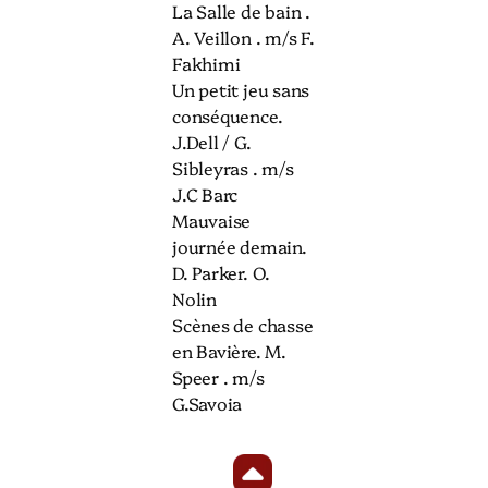
La Salle de bain .
A. Veillon . m/s F.
Fakhimi
Un petit jeu sans
conséquence.
J.Dell / G.
Sibleyras . m/s
J.C Barc
Mauvaise
journée demain.
D. Parker. O.
Nolin
Scènes de chasse
en Bavière. M.
Speer . m/s
G.Savoia