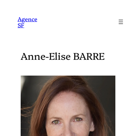
Aller
au
Agence
SF
contenu
Anne-Elise BARRE