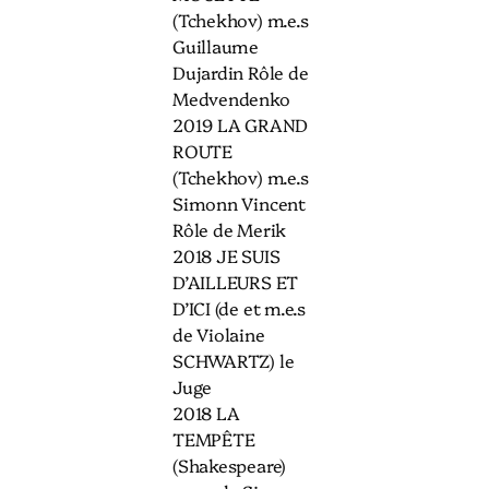
(Tchekhov) m.e.s
Guillaume
Dujardin Rôle de
Medvendenko
2019 LA GRAND
ROUTE
(Tchekhov) m.e.s
Simonn Vincent
Rôle de Merik
2018 JE SUIS
D’AILLEURS ET
D’ICI (de et m.e.s
de Violaine
SCHWARTZ) le
Juge
2018 LA
TEMPÊTE
(Shakespeare)