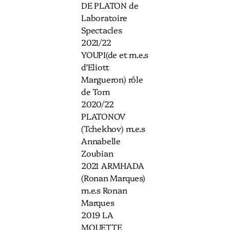
DE PLATON de
Laboratoire
Spectacles
2021/22
YOUPI(de et m.e.s
d’Eliott
Margueron) rôle
de Tom
2020/22
PLATONOV
(Tchekhov) m.e.s
Annabelle
Zoubian
2021 ARMHADA
(Ronan Marques)
m.e.s Ronan
Marques
2019 LA
MOUETTE