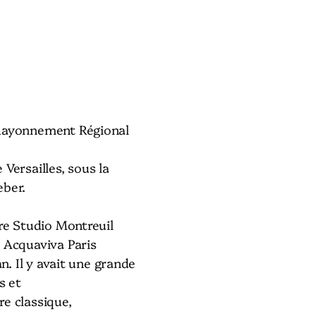
Rayonnement Régional
Versailles, sous la
eber.
ire Studio Montreuil
 Acquaviva Paris
an. Il y avait une grande
s et
e classique,