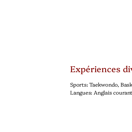
c
n
e
k
b
e
o
d
o
I
Expériences di
k
n
Sports: Taekwondo, Bask
Langues: Anglais courant