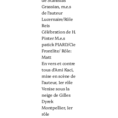
de Stanislas
Grassian, m.e.s
de l’auteur
Lucernaire/Rôle
Reis
Célébration de H.
Pinter M.e.s
patick PIARD/Cie
Frontlite/ Rôle:
Matt
En vers et contre
tous d’Ami Kaci,
mise en scène de
l’auteur, 1er rôle
Venise sous la
neige de Gilles
Dyrek
Montpellier, 1er
rôle