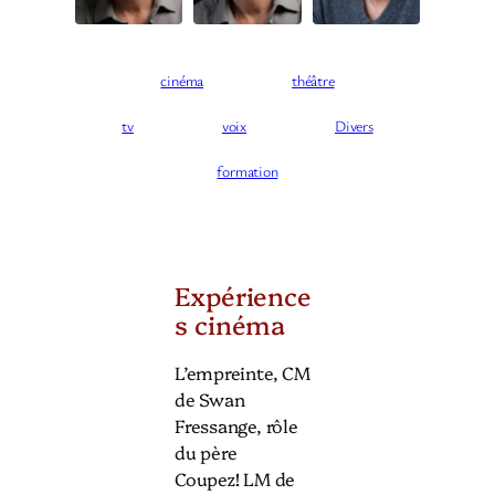
b
e
o
d
cinéma
théâtre
o
I
tv
voix
Divers
k
n
formation
Expérience
s cinéma
L’empreinte, CM
de Swan
Fressange, rôle
du père
Coupez! LM de