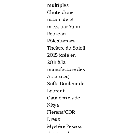
multiples
Chute d’une
nation de et
m.e.s. par Yann
Reuzeau
Rôle:Camara
Theâtre du Soleil
2015 (créé en
2011 à la
manufacture des
Abbesses)
Sofia Douleur de
Laurent
Gaudé,m.e.s de
Nitya
Fierens/CDR
Dreux
Mystère Pessoa