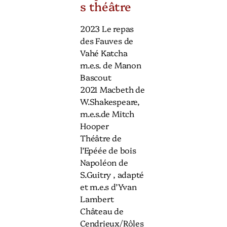
s théâtre
2023 Le repas
des Fauves de
Vahé Katcha
m.e.s. de Manon
Bascout
2021 Macbeth de
W.Shakespeare,
m.e.s.de Mitch
Hooper
Théâtre de
l’Epéée de bois
Napoléon de
S.Guitry , adapté
et m.e.s d’Yvan
Lambert
Château de
Cendrieux/Rôles