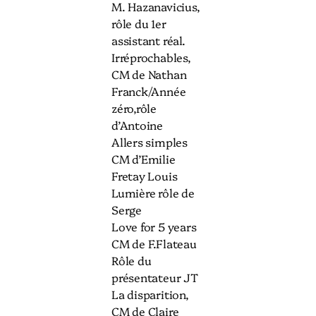
M. Hazanavicius,
rôle du 1er
assistant réal.
Irréprochables,
CM de Nathan
Franck/Année
zéro,rôle
d’Antoine
Allers simples
CM d’Emilie
Fretay Louis
Lumière rôle de
Serge
Love for 5 years
CM de F.Flateau
Rôle du
présentateur JT
La disparition,
CM de Claire