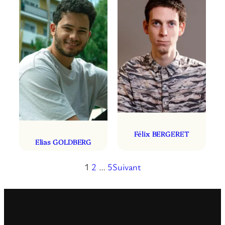
Félix BERGERET
Elias GOLDBERG
1
2
…
5
Suivant