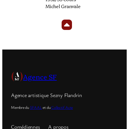
Michel Granvale
Agence SF
Agence artistique Sezny Flandrin
Membre du
SFAAL
et du
Collectif Acte
Comédiennes
A propos