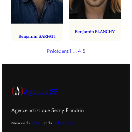
Benjamin BLANCHY
Benjamin SARFATI
Précédent
1
…
4
5
Agence SF
Agence artistique Sezny Flandrin
Membre du
SFAAL
et du
Collectif Acte