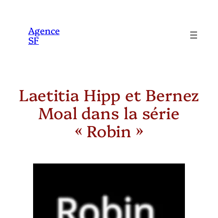
Aller
au
Agence
SF
contenu
Laetitia Hipp et Bernez
Moal dans la série
« Robin »