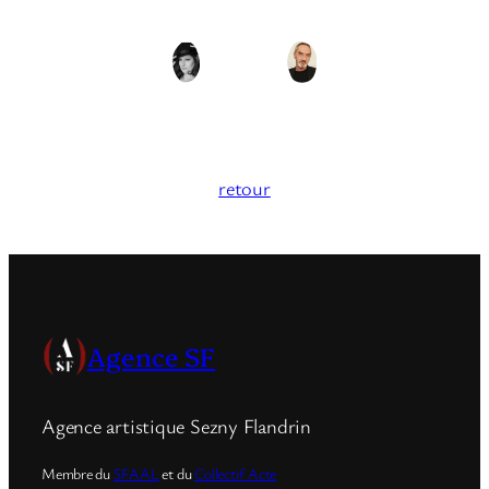
retour
Agence SF
Agence artistique Sezny Flandrin
Membre du
SFAAL
et du
Collectif Acte