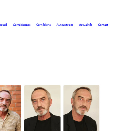
ccueil
Comédiennes
Comédiens
Auteur.trices
Actualités
Contact