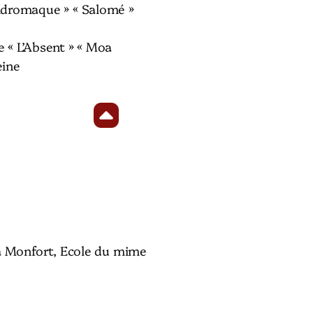
dromaque » « Salomé »
 « L’Absent » « Moa
eine
a Monfort, Ecole du mime