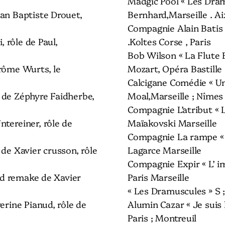
Madgic Pool « Les Dram
an Baptiste Drouet,
Bernhard,Marseille . Ai
Compagnie Alain Batis 
, rôle de Paul,
.Koltes Corse , Paris
Bob Wilson « La Flute 
rôme Wurts, le
Mozart, Opéra Bastille
Calcigane Comédie « Un
 de Zéphyre Faidherbe,
Moal,Marseille ; Nîmes
Compagnie L’atribut « 
tereiner, rôle de
Maïakovski Marseille
Compagnie La rampe « H
 de Xavier crusson, rôle
Lagarce Marseille
Compagnie Expir « L’ i
and remake de Xavier
Paris Marseille
« Les Dramuscules » S 
erine Pianud, rôle de
Alumin Cazar « Je suis
Paris ; Montreuil