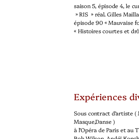
saison 5, épisode 4, le cu
» RIS » réal. Gilles Maill
épisode 90 « Mauvaise foi
« Histoires courtes et drô
Expériences di
Sous contract d’artiste 
Masque,Danse )
à l’Opéra de Paris et au 
Bob Wilson, Andéï Konc