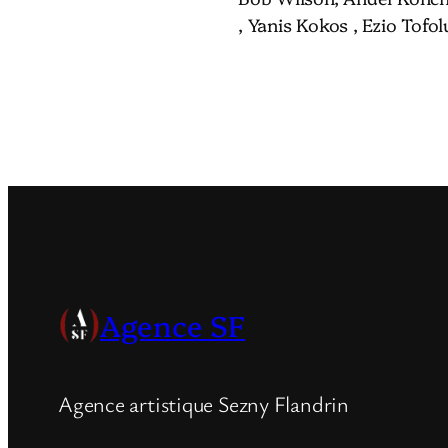
, Yanis Kokos , Ezio Tofo
Agence SF
Agence artistique Sezny Flandrin