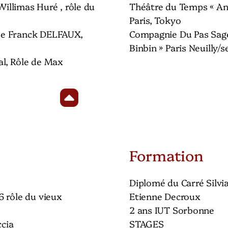
 Willimas Huré , rôle du
Théâtre du Temps « An
Paris, Tokyo
de Franck DELFAUX,
Compagnie Du Pas Sage
Binbin » Paris Neuilly/s
l, Rôle de Max
Formation
Diplomé du Carré Silvi
 rôle du vieux
Etienne Decroux
2 ans IUT Sorbonne
ccia
STAGES