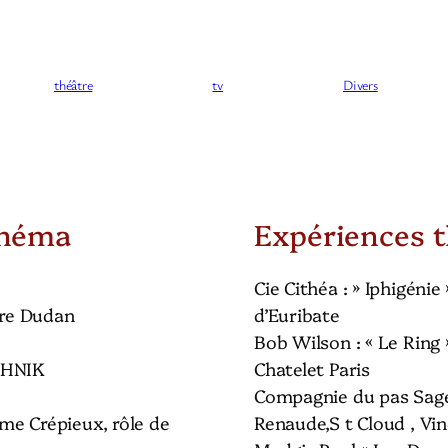
théâtre
tv
Divers
inéma
Expériences t
Cie Cithéa : » Iphigénie
rre Dudan
d’Euribate
Bob Wilson : « Le Ring
UHNIK
Chatelet Paris
Compagnie du pas Sage
me Crépieux, rôle de
Renaude,S t Cloud , Vi