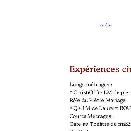
c
n
e
k
cinéma
b
e
o
d
o
I
k
n
Expériences c
Longs métrages :
« Christ(Off) « LM de pie
Rôle du Prêtre Mariage
« Q » LM de Laurent BO
Courts Métrages :
Gare au Théâtre de maxi