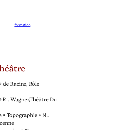
formation
héâtre
 » de Racine, Rôle
 » R . Wagner,Théâtre Du
 « Topographie » N .
ncenne