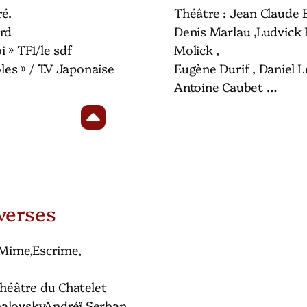
ré.
Théâtre : Jean Claude B
ard
Denis Marlau ,Ludvick 
 » TF1/le sdf
Molick ,
les » / T.V Japonaise
Eugène Durif , Daniel 
Antoine Caubet …
verses
( Mime,Escrime,
Théâtre du Chatelet
halovskyAndréï Serban