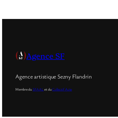
Agence SF
Agence artistique Sezny Flandrin
Membre du
SFAAL
et du
Collectif Acte