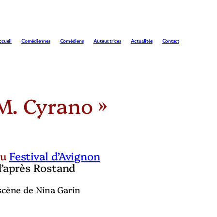
ccueil
Comédiennes
Comédiens
Auteur.trices
Actualités
Contact
M. Cyrano »
au
Festival d’Avignon
d’après Rostand
scène de Nina Garin