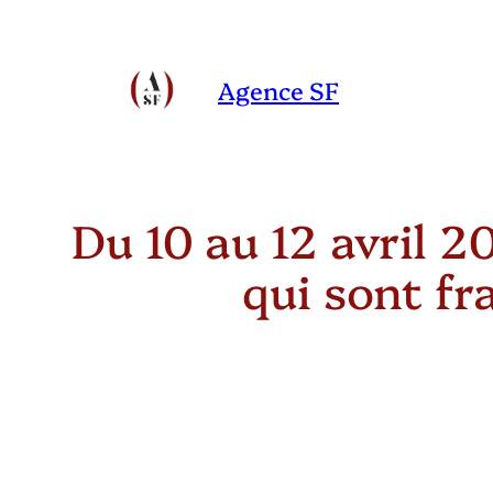
Aller
au
Agence SF
contenu
Du 10 au 12 avril 2
qui sont f