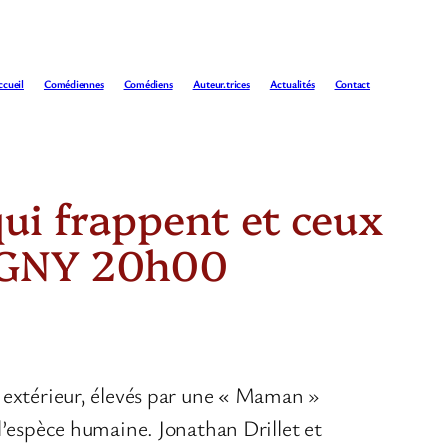
ccueil
Comédiennes
Comédiens
Auteur.trices
Actualités
Contact
qui frappent et ceux
BIGNY 20h00
 extérieur, élevés par une « Maman »
l’espèce humaine. Jonathan Drillet et