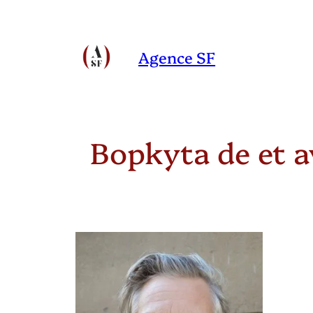
Aller
au
Agence SF
contenu
Bopkyta de et a