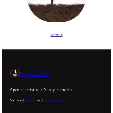
retour
Agence SF
Agence artistique Sezny Flandrin
Membre du
SFAAL
et du
Collectif Acte