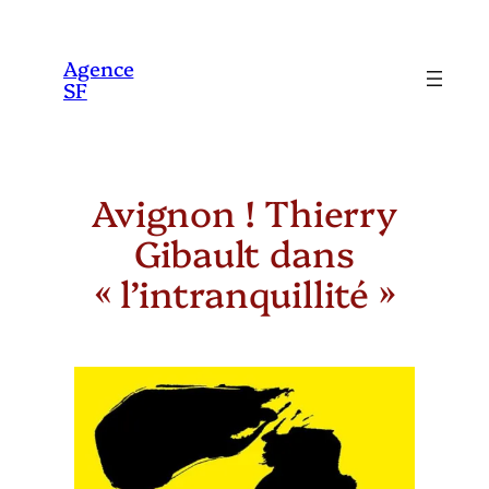
Aller
au
Agence
SF
contenu
Avignon ! Thierry
Gibault dans
« l’intranquillité »