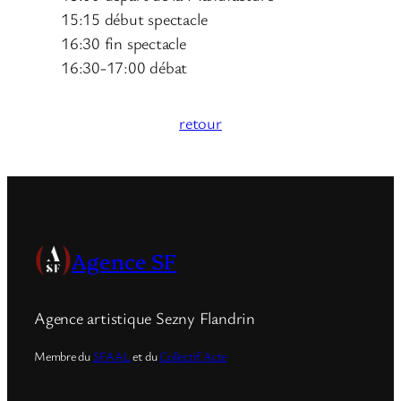
15:15 début spectacle
16:30 fin spectacle
16:30-17:00 débat
retour
Agence SF
Agence artistique Sezny Flandrin
Membre du
SFAAL
et du
Collectif Acte