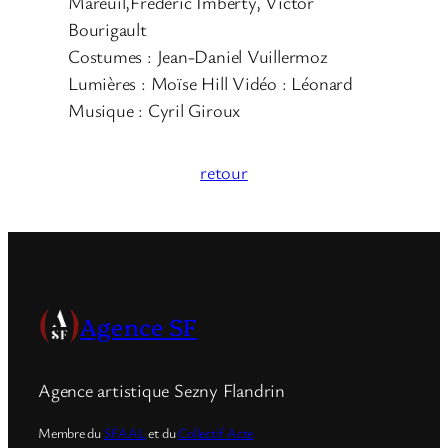
Mareuil,Frederic Imberty, Victor
Bourigault
Costumes : Jean-Daniel Vuillermoz
Lumières : Moïse Hill Vidéo : Léonard
Musique : Cyril Giroux
retour
Agence SF
Agence artistique Sezny Flandrin
Membre du
SFAAL
et du
Collectif Acte