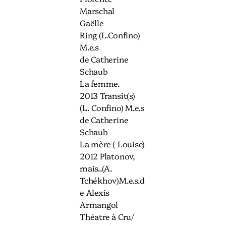
Marschal
Gaëlle
Ring (L.Confino)
M.e.s
de Catherine
Schaub
La femme.
2013 Transit(s)
(L. Confino) M.e.s
de Catherine
Schaub
La mère ( Louise)
2012 Platonov,
mais..(A.
Tchékhov)M.e.s.d
e Alexis
Armangol
Théatre à Cru/