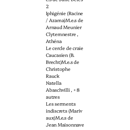
2
Iphigénie (Racine
/ Azama)M.e.s de
Arnaud Meunier
Clytemnestre ,
Athéna
Le cercle de craie
Caucasien (B.
Brecht)M.e.s de
Christophe
Rauck
Natella
Abaschvilli , + 8
autres
Les serments
indiscrets (Mariv
aux)M.e.s de
Jean Maisonnave