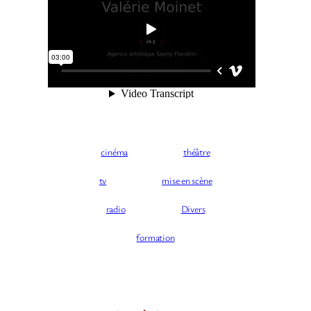
cinéma
théâtre
tv
mise en scène
radio
Divers
formation