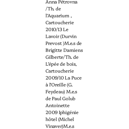
Anna Pétrovna
/Th. de
l’Aquarium ,
Cartoucherie
2010/13 Le
Lavoir (Durvin
Prevost )M.e.s de
Brigitte Damiens
Gilberte/Th. de
L’épée de bois,
Cartoucherie
2009/10 La Puce
à l’Oreille (G.
Feydeau) M.e.s
de Paul Golub
Antoinette
2009 Iphigénie
hôtel (Michel
Vinaver)M.e.s