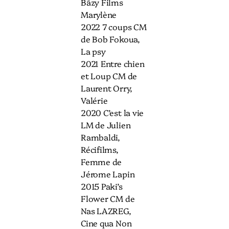
Bâzy Films
Marylène
2022 7 coups CM
de Bob Fokoua,
La psy
2021 Entre chien
et Loup CM de
Laurent Orry,
Valérie
2020 C’est la vie
LM de Julien
Rambaldi,
Récifilms,
Femme de
Jérome Lapin
2015 Paki’s
Flower CM de
Nas LAZREG,
Cine qua Non