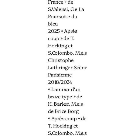
France » de
S.Valensi, Cie La
Poursuite du
bleu
2025 « Après
coup » de T.
Hocking et
S.Colombo, M.e.s
Christophe
Luthringer Scène
Parisienne
2018/2024
« L’amour d’un
brave type » de
H. Barker, M.e.s
de Brice Borg
« Après coup » de
T. Hocking et
S.Colombo, M.e.s