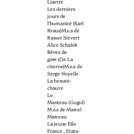
Lisette
Les derniers
jours de
l’humanité (Karl
Kraus)M.e.s de
Rainer Sievert
Alice Schalek
Rêves de
gare (Cie La
citerne)M.e.s de
Serge Noyelle
La beauté-
chauve
Le
Manteau (Gogol)
M.e.s de Marcel
Marceau
La jeune fille
France , Etats-