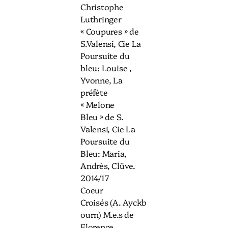
Christophe
Luthringer
« Coupures » de
S.Valensi, Cie La
Poursuite du
bleu: Louise ,
Yvonne, La
préfète
« Melone
Bleu » de S.
Valensi, Cie La
Poursuite du
Bleu: Maria,
Andrès, Clüve.
2014/17
Coeur
Croisés (A. Ayckb
ourn) M.e.s de
Florence