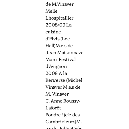
de M.Vinaver
Melle
Lhospitallier
2008/09 La
cuisine
d’Elvis (Lee
Hall)M.e.s de
Jean Maisonnave
Mam’ Festival
d’Avignon
2008 A la
Renverse (Michel
Vinaver M.e.s de
M. Vinaver
C. Anne Roussy-
Laforêt
Poudre ! (cie des
Cambrioleurs)M.
e.s de Julie Bérès