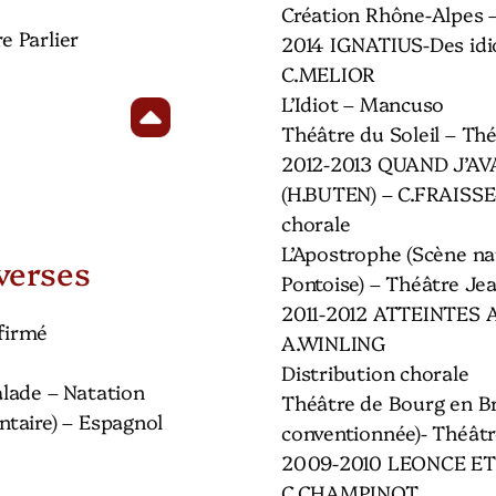
Création Rhône-Alpes 
re Parlier
2014 IGNATIUS-Des idio
C.MELIOR
L’Idiot – Mancuso
Théâtre du Soleil – Th
2012-2013 QUAND J’AV
(H.BUTEN) – C.FRAISSE
chorale
L’Apostrophe (Scène na
verses
Pontoise) – Théâtre Je
2011-2012 ATTEINTES A
firmé
A.WINLING
Distribution chorale
lade – Natation
Théâtre de Bourg en B
taire) – Espagnol
conventionnée)- Théâtr
2009-2010 LEONCE ET
C.CHAMPINOT