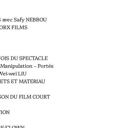
 avec Safy NEBBOU
ORX FILMS
NOIS DU SPECTACLE
– Manipulation – Portés
Weï-weï LIU
ETS ET MATERIAU
SON DU FILM COURT
TION
ME/CLOWN