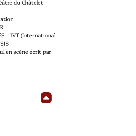
âtre du Châtelet
éation
ER
– IVT (International
ESIS
 en scène écrit par