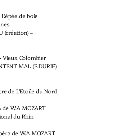
- L’épée de bois
nnes
(création) –
– Vieux Colombier
TENT MAL (E.DURIF) –
re de L’Etoile du Nord
a de W.A MOZART
onal du Rhin
Opéra de W.A MOZART