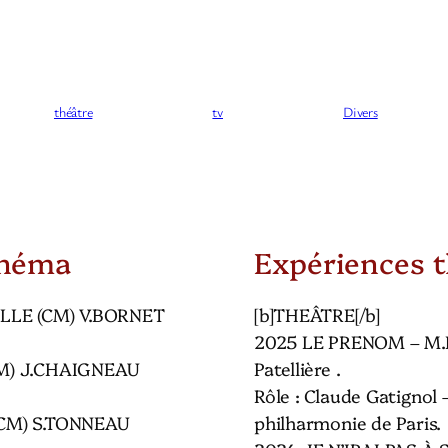
théâtre
tv
Divers
inéma
Expériences t
ILLE (CM) V.BORNET
[b]THEÂTRE[/b]
2025 LE PRENOM – M.D
M) J.CHAIGNEAU
Patellière .
Rôle : Claude Gatignol 
CM) S.TONNEAU
philharmonie de Paris.