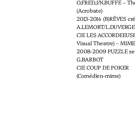
O.FREDJ/N.BUFFE – Thé
(Acrobate)
2013-2014 (B)RÊVES cr
A.LEMORT/L.DUVERG
CIE LES ACCORDEEUSES 
Visual Theatre) – MIM
2008-2009 PUZZLE seul
G.BARBOT
CIE COUP DE POKER
(Comédien-mime)