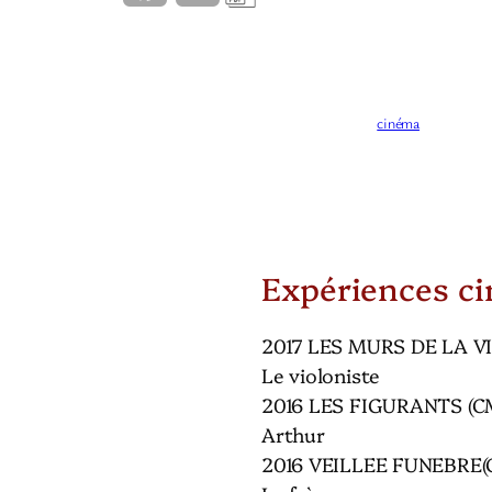
a
i
c
n
e
k
cinéma
b
e
o
d
o
I
Expériences c
k
n
2017 LES MURS DE LA V
Le violoniste
2016 LES FIGURANTS (C
Arthur
2016 VEILLEE FUNEBRE(