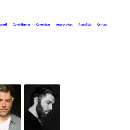
ccueil
Comédiennes
Comédiens
Auteur.trices
Actualités
Contact