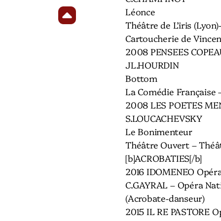
Léonce
Théâtre de L’iris (Lyon)
Cartoucherie de Vince
2008 PENSEES COPEAU 
JL.HOURDIN
Bottom
La Comédie Française 
2008 LES POETES MEN
S.LOUCACHEVSKY
Le Bonimenteur
Théâtre Ouvert – Théât
[b]ACROBATIES[/b]
2016 IDOMENEO Opér
C.GAYRAL – Opéra Nati
(Acrobate-danseur)
2015 IL RE PASTORE 