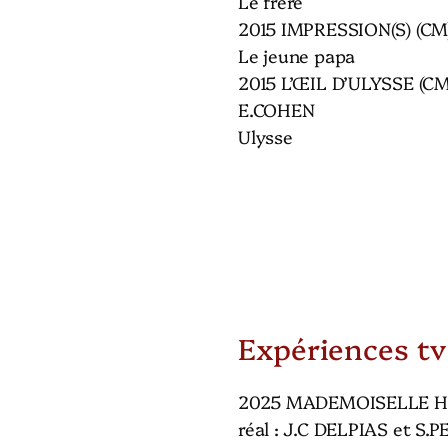
Le frère
2015 IMPRESSION(S) (C
Le jeune papa
2015 L’ŒIL D’ULYSSE (CM
E.COHEN
Ulysse
Expériences tv
2025 MADEMOISELLE HO
réal : J.C DELPIAS et S.P