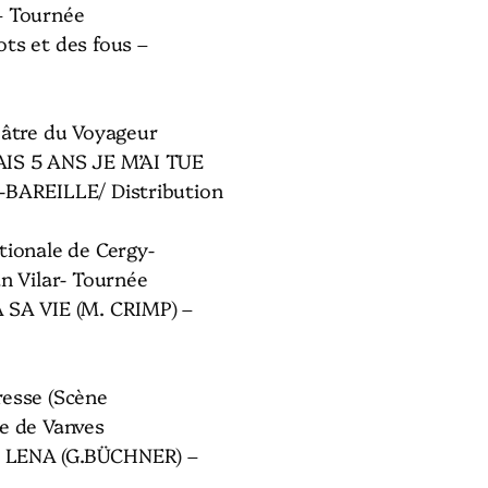
– Tournée
ts et des fous –
éâtre du Voyageur
AIS 5 ANS JE M’AI TUE
-BAREILLE/ Distribution
tionale de Cergy-
an Vilar- Tournée
 SA VIE (M. CRIMP) –
resse (Scène
e de Vanves
 LENA (G.BÜCHNER) –