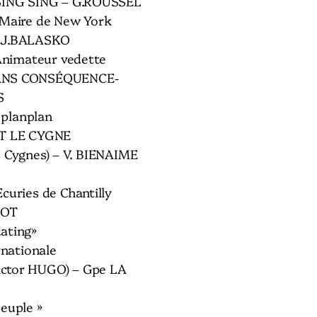
 SING SING – G.ROUSSEL
 Maire de New York
- J.BALASKO
 Animateur vedette
SANS CONSÉQUENCE-
S
i planplan
ET LE CYGNE
s Cygnes) – V. BIENAIME
curies de Chantilly
BOT
ating»
rnationale
ctor HUGO) – Gpe LA
euple »