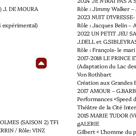
2024 JE N’IRAI PAS À
M) J. DE MOURA
Rôle : Jimmy Walker –
2023 NUIT D’IVRESSE
 expérimental)
Rôle : Jacques Belin –
2022 UN PETIT JEU 
J.DELL et G.SIBLEYRA
Rôle : François- le mar
2017-2018 LE PRINCE 
(Adaptation du Lac de
Von Rothbart
Création aux Grandes E
2017 AMOUR – G.BAR
Performances «Speed d
Théâtre de la Cité Inte
2015 MARIE TUDOR (Vi
LMES (SAISON 2) TF1
gALERIE
ERRIN / Rôle: VINZ
Gilbert « L’homme du p