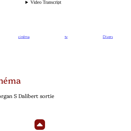
cinéma
tv
Divers
inéma
gan S Dalibert sortie