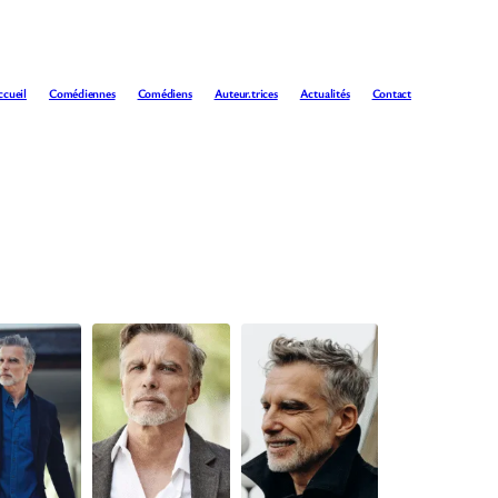
ccueil
Comédiennes
Comédiens
Auteur.trices
Actualités
Contact