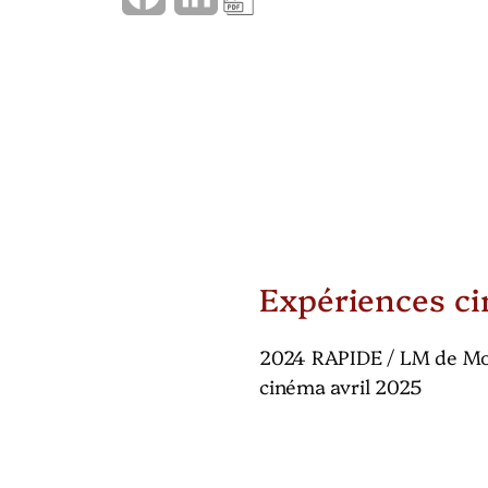
a
i
c
n
e
k
b
e
o
d
o
I
Expériences c
k
n
2024 RAPIDE / LM de Mor
cinéma avril 2025