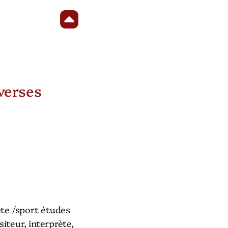
verses
ète /sport études
iteur, interprète,