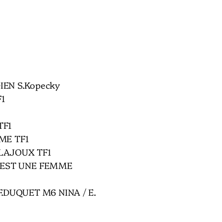
EN S.Kopecky
F1
TF1
ME TF1
LAJOUX TF1
 EST UNE FEMME
.DUQUET M6 NINA / E.