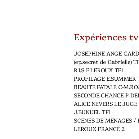
Expériences tv
JOSEPHINE ANGE GARDI
(ep.secret de Gabrielle) T
R.I.S E.LEROUX TF1
PROFILAGE E.SUMMER 
BEAUTE FATALE C-M.RO
SECONDE CHANCE P-DE
ALICE NEVERS LE JUGE
J.BUNUEL TF1
SCENES DE MENAGES / F
LEROUX FRANCE 2