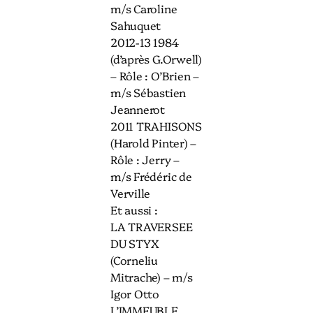
m/s Caroline
Sahuquet
2012-13 1984
(d’après G.Orwell)
– Rôle : O’Brien –
m/s Sébastien
Jeannerot
2011 TRAHISONS
(Harold Pinter) –
Rôle : Jerry –
m/s Frédéric de
Verville
Et aussi :
LA TRAVERSEE
DU STYX
(Corneliu
Mitrache) – m/s
Igor Otto
L’IMMEUBLE