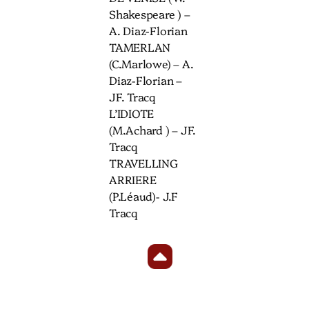
Shakespeare ) –
A. Diaz-Florian
TAMERLAN
(C.Marlowe) – A.
Diaz-Florian –
JF. Tracq
L’IDIOTE
(M.Achard ) – JF.
Tracq
TRAVELLING
ARRIERE
(P.Léaud)- J.F
Tracq