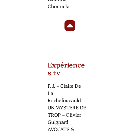
Chomicki
Expérience
s tv
P.J. – Claire De
La
Rochefoucauld
UN MYSTERE DE
TROP – Olivier
Guignard
AVOCATS &