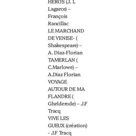
HÉROS (J. L
Lagarce) –
François
Rancillac
LE MARCHAND
DE VENISE- (
Shakespeare) –
A. Diaz-Florian
TAMERLAN (
C.Marlowe) –
A.Diaz Florian
VOYAGE
AUTOUR DE MA
FLANDRE (
Ghelderode) – J.F
Tracq
VIVE LES
GUEUX (création)
- J.F Tracq