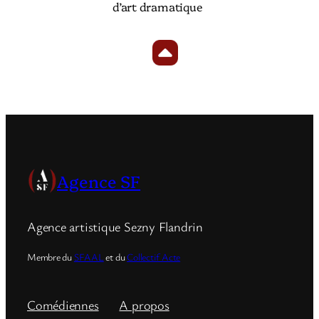
d’art dramatique
Agence SF
Agence artistique Sezny Flandrin
Membre du
SFAAL
et du
Collectif Acte
Comédiennes
A propos