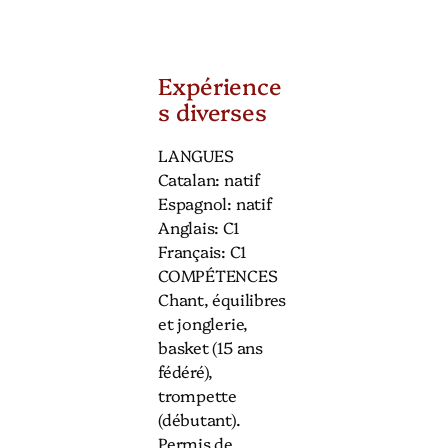
Expérience
s diverses
LANGUES
Catalan: natif
Espagnol: natif
Anglais: C1
Français: C1
COMPÉTENCES
Chant, équilibres
et jonglerie,
basket (15 ans
fédéré),
trompette
(débutant).
Permis de