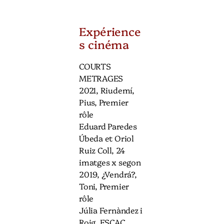
Expérience
s cinéma
COURTS
METRAGES
2021, Riudemí,
Pius, Premier
rôle
Eduard Paredes
Úbeda et Oriol
Ruiz Coll, 24
imatges x segon
2019, ¿Vendrá?,
Toni, Premier
rôle
Júlia Fernàndez i
Roig, ESCAC.