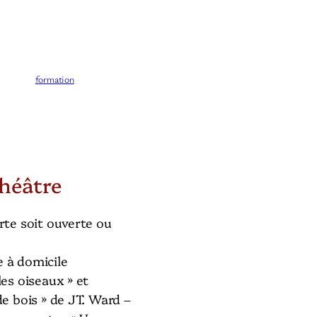
formation
héâtre
orte soit ouverte ou
e à domicile
les oiseaux » et
de bois » de JT. Ward –