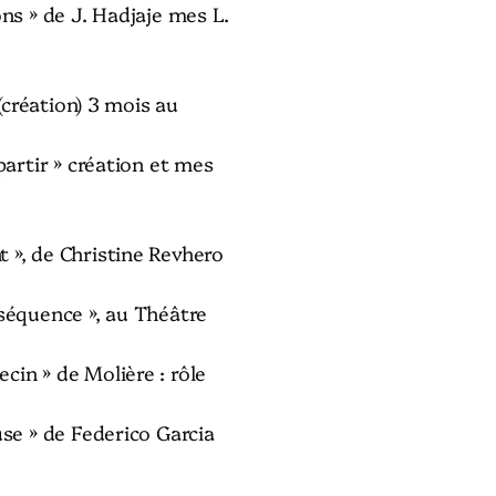
ons » de J. Hadjaje mes L.
 (création) 3 mois au
partir » création et mes
 », de Christine Revhero
nséquence », au Théâtre
cin » de Molière : rôle
use » de Federico Garcia