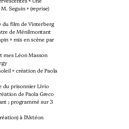
fervescentes « Une
 M. Seguin » (reprise)
e du film de Vinterberg
éâtre de Ménilmontant
apin » mis en scène par
 et mes Léon Masson
rgy
oleil » création de Paola
e du prisonnier Livio
 création de Paola Greco
nt ; programmé sur 3
création) à l’Aktéon