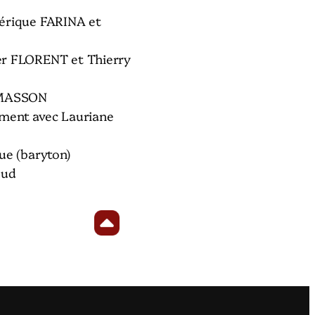
érique FARINA et
er FLORENT et Thierry
 MASSON
ment avec Lauriane
ue (baryton)
oud