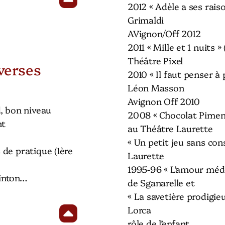
2012 « Adèle a ses rais
Grimaldi
AVignon/Off 2012
2011 « Mille et 1 nuits »
Théâtre Pixel
verses
2010 « Il faut penser à 
Léon Masson
Avignon Off 2010
, bon niveau
2008 « Chocolat Piment
nt
au Théâtre Laurette
« Un petit jeu sans co
de pratique (1ère
Laurette
1995-96 « L’amour méde
minton…
de Sganarelle et
« La savetière prodigie
Lorca
rôle de l’enfant