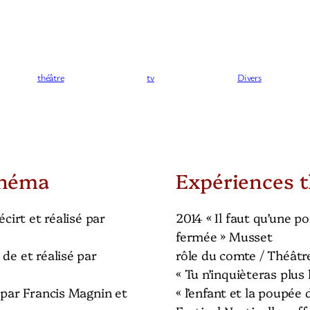
théâtre
tv
Divers
inéma
Expériences t
écirt et réalisé par
2014 « Il faut qu’une p
fermée » Musset
de et réalisé par
rôle du comte / Théâtr
« Tu n’inquièteras plus 
 par Francis Magnin et
« l’enfant et la poupée 