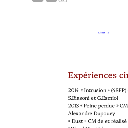
a
i
c
n
e
k
cinéma
b
e
o
d
o
I
Expériences c
k
n
2014 « Intrusion » (48FP) 
S.Biasoni et G.Esmiol
2013 « Peine perdue » CM 
Alexandre Dupouey
« Dust » CM de et réalisé