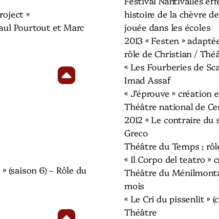
Festival Nantivalles ef
roject »
histoire de la chèvre de
Paul Pourtout et Marc
jouée dans les écoles
2013 « Festen » adapté
rôle de Christian / Th
« Les Fourberies de Sc
Imad Assaf
« J’éprouve » création
Théâtre national de Ce
2012 « Le contraire du s
Greco
Théâtre du Temps ; rôl
« Il Corpo del teatro »
 » (saison 6) – Rôle du
Théâtre du Ménilmonta
mois
« Le Cri du pissenlit » (
Théâtre