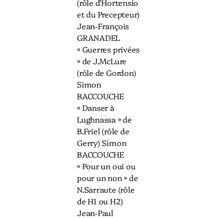
(rôle d’Hortensio
et du Precepteur)
Jean-François
GRANADEL
« Guerres privées
» de J.McLure
(rôle de Gordon)
Simon
BACCOUCHE
« Danser à
Lughnassa » de
B.Friel (rôle de
Gerry) Simon
BACCOUCHE
« Pour un oui ou
pour un non » de
N.Sarraute (rôle
de H1 ou H2)
Jean-Paul