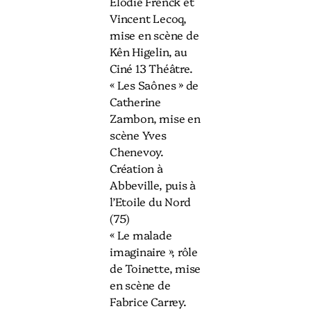
Elodie Frenck et
Vincent Lecoq,
mise en scène de
Kên Higelin, au
Ciné 13 Théâtre.
« Les Saônes » de
Catherine
Zambon, mise en
scène Yves
Chenevoy.
Création à
Abbeville, puis à
l’Etoile du Nord
(75)
« Le malade
imaginaire », rôle
de Toinette, mise
en scène de
Fabrice Carrey.