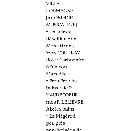
VILLA
LOUMAGNE
[b]COMEDIE
MUSICALE[/b]
« Un soir de
Réveillon » de
Moretti mes
Yves COUDRAY
Rôle : Carbonnier
à l’Odéon
Marseille
« Frou Frou les
bains » de P.
HAUDECOEUR
mes F. LELIEVRE
Aix les bains
« La Mégère à
peu près
apprivoisée » de