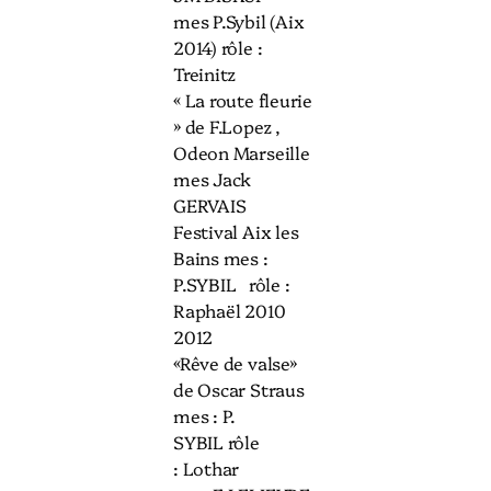
mes P.Sybil (Aix
2014) rôle :
Treinitz
« La route fleurie
» de F.Lopez ,
Odeon Marseille
mes Jack
GERVAIS
Festival Aix les
Bains mes :
P.SYBIL rôle :
Raphaël 2010
2012
«Rêve de valse»
de Oscar Straus
mes : P.
SYBIL rôle
: Lothar