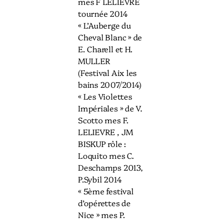
mes F LELIEVRE
tournée 2014
« L’Auberge du
Cheval Blanc » de
E. Charell et H.
MULLER
(Festival Aix les
bains 2007/2014)
« Les Violettes
Impériales » de V.
Scotto mes F.
LELIEVRE , JM
BISKUP rôle :
Loquito mes C.
Deschamps 2013,
P.Sybil 2014
« 5ème festival
d’opérettes de
Nice » mes P.