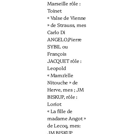
Marseille rôle :
Toinet
« Valse de Vienne
» de Strauss, mes
Carlo Di
ANGELO,Pierre
SYBIL ou
François
JACQUET rôle :
Leopold
« Mamz’elle
Nitouche » de
Herve, mes ; JM
BISKUP, rôle :
Loriot
« La fille de
madame Angot »
de Lecoq, mes:
JM BISKUP