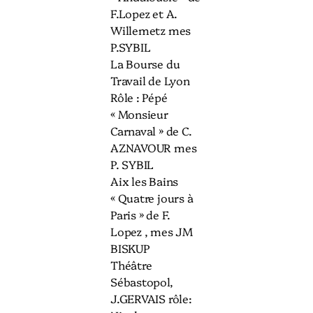
F.Lopez et A.
Willemetz mes
P.SYBIL
La Bourse du
Travail de Lyon
Rôle : Pépé
« Monsieur
Carnaval » de C.
AZNAVOUR mes
P. SYBIL
Aix les Bains
« Quatre jours à
Paris » de F.
Lopez , mes JM
BISKUP
Théâtre
Sébastopol,
J.GERVAIS rôle: