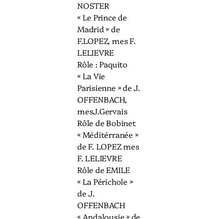
NOSTER
« Le Prince de
Madrid » de
F.LOPEZ, mes F.
LELIEVRE
Rôle : Paquito
« La Vie
Parisienne » de J.
OFFENBACH,
mesJ.Gervais
Rôle de Bobinet
« Méditérranée »
de F. LOPEZ mes
F. LELIEVRE
Rôle de EMILE
« La Périchole »
de J.
OFFENBACH
« Andalousie » de