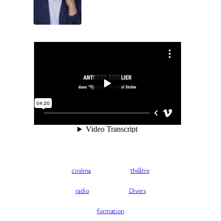
cinéma
théâtre
radio
Divers
formation