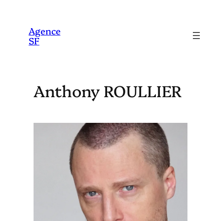
Aller
au
Agence
SF
contenu
Anthony ROULLIER