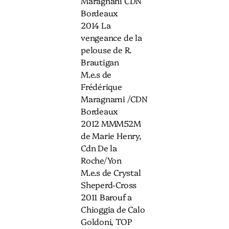
Maragnani CDN
Bordeaux
2014 La
vengeance de la
pelouse de R.
Brautigan
M.e.s de
Frédérique
Maragnami /CDN
Bordeaux
2012 MMM52M
de Marie Henry,
Cdn De la
Roche/Yon
M.e.s de Crystal
Sheperd-Cross
2011 Barouf a
Chioggia de Calo
Goldoni, TOP