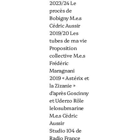
2023/24 Le
procès de
Bobigny M.e.s
Cédric Aussir
2019/20 Les
tubes de ma vie
Proposition
collective M.e.s
Frédéric
Maragnani
2019 « Astérix et
la Zizanie »
d’après Goscinny
et Uderzo Rôle
Ielosubmarine
M.e.s Cédric
Aussir
Studio 104 de
Radio France