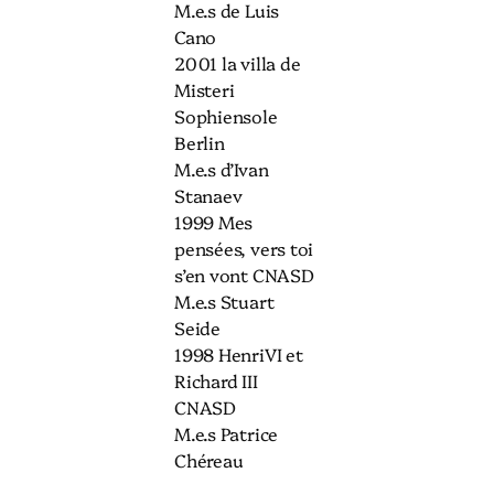
M.e.s de Luis
Cano
2001 la villa de
Misteri
Sophiensole
Berlin
M.e.s d’Ivan
Stanaev
1999 Mes
pensées, vers toi
s’en vont CNASD
M.e.s Stuart
Seide
1998 HenriVI et
Richard III
CNASD
M.e.s Patrice
Chéreau