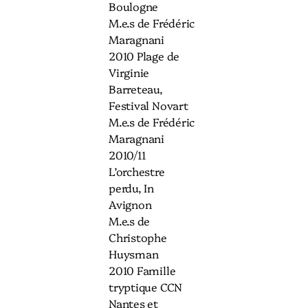
Boulogne
M.e.s de Frédéric
Maragnani
2010 Plage de
Virginie
Barreteau,
Festival Novart
M.e.s de Frédéric
Maragnani
2010/11
L’orchestre
perdu, In
Avignon
M.e.s de
Christophe
Huysman
2010 Famille
tryptique CCN
Nantes et