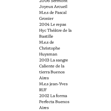
2006 Sermont
Joyeux Arcueil
M.e.s de Pascal
Gronier
2004 Le repas
Hyc Théâtre de la
Bastille
M.e.s de
Christophe
Huysman
2003 La sangre
Caliente de la
tierra Buenos
Aires
M.e.s jean-Yves
RUF
2002 La forma
Perfecta Buenos
Aires